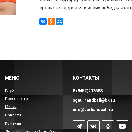
крепкого здоровья и ярких побед в жёл
МЕНЮ
КОНТАКТЫ
Клуб
8 (8452)212588
Пресс-центр
sgau-handball@bk.ru
Матчи
info@sarhandball.ru
Новости
Команда
Детско-юношеский гандбол