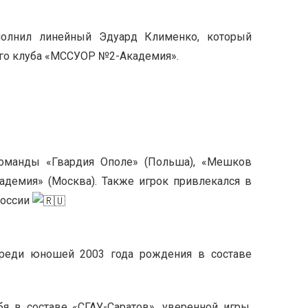
полнил линейный Эдуард Клименко, который
ого клуба «МССУОР №2-Академия».
оманды «Гвардия Ополе» (Польша), «Мешков
демия» (Москва). Также игрок привлекался в
России
реди юношей 2003 года рождения в составе
 в составе «СГАУ-Саратов», уверенной игры,