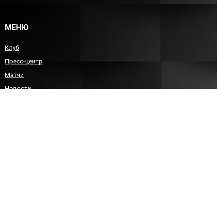
МЕНЮ
Клуб
Пресс-центр
Матчи
Новости
Команда
Детско-юношеский гандбол
Болельщикам
Контакты
КОНТАКТЫ
8 (8452)212588
sgau-handball@bk.ru