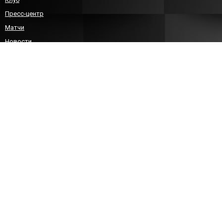
Пресс-центр
Матчи
Новости
Команда
Детско-юношеский гандбол
Болельщикам
Контакты
КОНТАКТЫ
8 (8452)212588
sgau-handball@bk.ru
info@sarhandball.ru