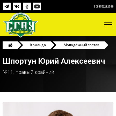
8 (8452)212588
Команда
Молодёжный состав
Шпортун Юрий Алексеевич
Шпортун Юрий Алексеевич
№11, правый крайний