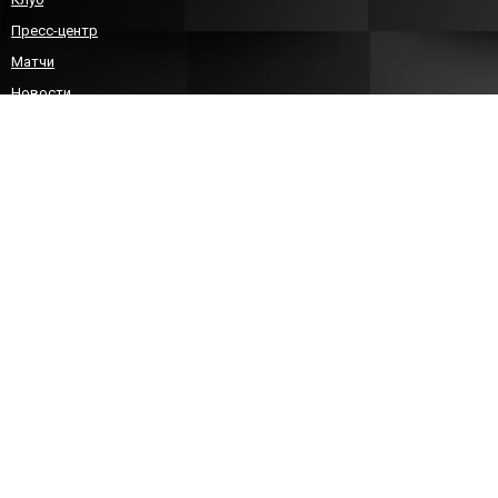
Пресс-центр
Матчи
Новости
Команда
Детско-юношеский гандбол
Болельщикам
Контакты
КОНТАКТЫ
8 (8452)212588
sgau-handball@bk.ru
info@sarhandball.ru