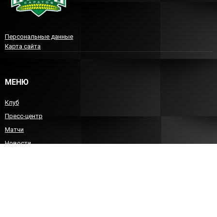
Персональные данные
Карта сайта
МЕНЮ
Клуб
Пресс-центр
Матчи
Новости
Команда
Детско-юношеский гандбол
Болельщикам
Контакты