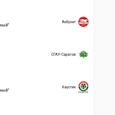
Акбузат
йный"
СГАУ-Саратов
Каустик
йный"