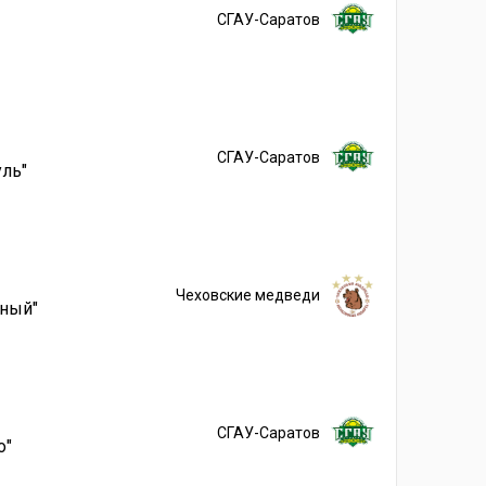
СГАУ-Саратов
СГАУ-Саратов
уль"
Чеховские медведи
йный"
СГАУ-Саратов
о"