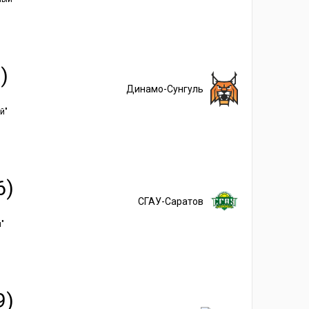
)
Динамо-Сунгуль
й"
6)
СГАУ-Саратов
"
9)