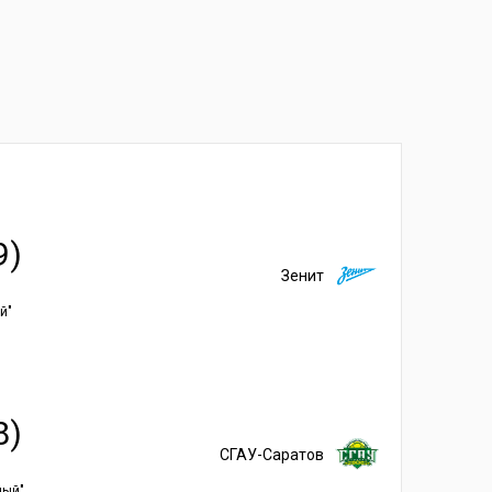
9)
Зенит
й"
8)
СГАУ-Саратов
ный"