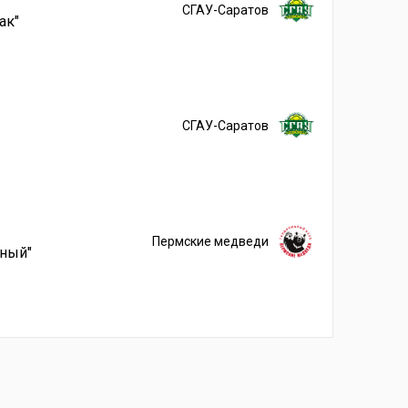
СГАУ-Саратов
ак"
СГАУ-Саратов
Пермские медведи
йный"