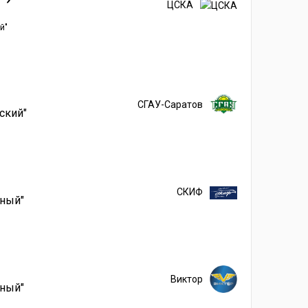
ЦСКА
й"
СГАУ-Саратов
ский"
СКИФ
йный"
Виктор
йный"