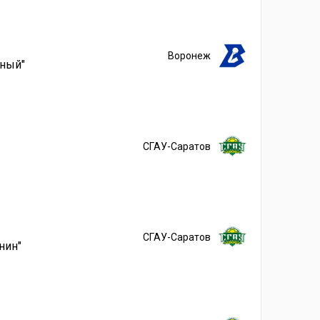
Воронеж
йный"
СГАУ-Саратов
СГАУ-Саратов
нин"