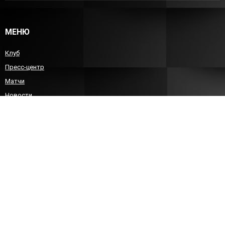
МЕНЮ
Клуб
Пресс-центр
Матчи
Новости
Команда
Детско-юношеский гандбол
Болельщикам
Контакты
КОНТАКТЫ
8 (8452)212588